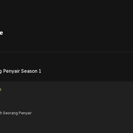
e
1
g Penyair Season 1
n
ah Seorang Penyair