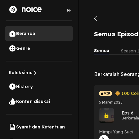
Semua Episod
Beranda
Genre
Semua
Season 
Koleksimu
Berkatalah Seoran
History
100
Coi
Konten disukai
5 Maret 2025
Eps 6
Berkatal
Syarat dan Ketentuan
Mimpi Yang Suci