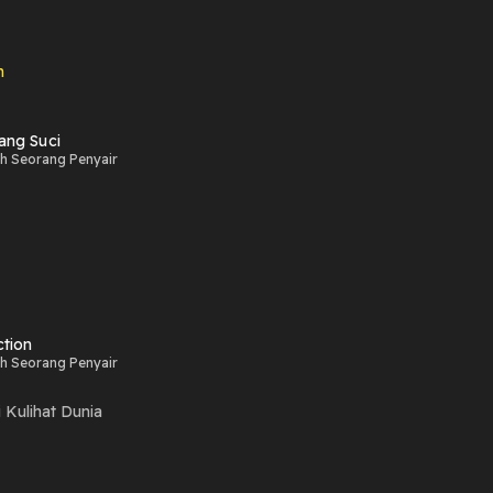
n
ang Suci
ah Seorang Penyair
ction
ah Seorang Penyair
 Kulihat Dunia