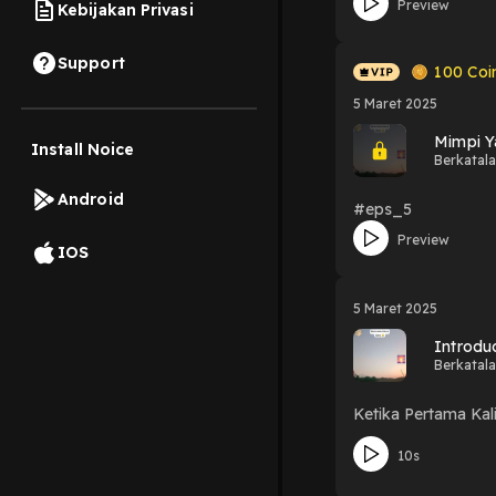
Preview
Kebijakan Privasi
Support
100
Coi
5 Maret 2025
Mimpi Y
Install Noice
Berkatal
Android
#eps_5
Preview
IOS
5 Maret 2025
Introdu
Berkatal
Ketika Pertama Kali
10s