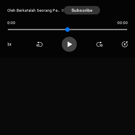
Subscribe
Oleh Berkatalah Seorang Penyair
0
0:00
00:00
Berkatalah Seorang Penyair
Host
1
x
Linda Aulia
Beranda
Cari
Buka App
Koleksimu
Profil
Putri
LIHAT EPISODE LAIN