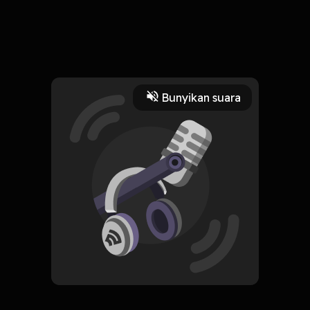
5 Maret 2025
#eps_5
Read More
Bunyikan suara
Agama dan Spiritual
manusia
tuhan
antara
dengan
perjanjian
HOSTING
Berkatalah Seorang Penyair
Subscribe
0 Subscribers