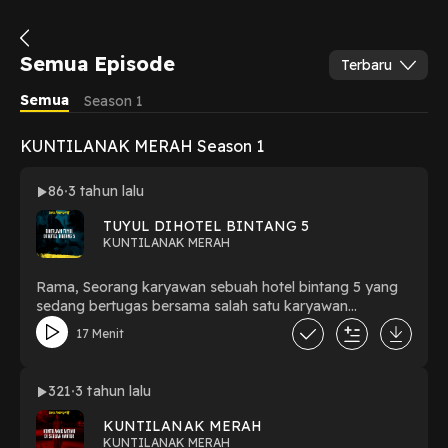
Semua Episode
Terbaru
Semua
Season 1
KUNTILANAK MERAH Season 1
86
3 tahun lalu
TUYUL DIHOTEL BINTANG 5
KUNTILANAK MERAH
Rama, Seorang karyawan sebuah hotel bintang 5 yang
sedang bertugas bersama salah satu karyawan
trainingnya, mengalami hari buruk dengan hadirnya
17 Menit
sosok yang mengganggunya saat bekerja.
321
3 tahun lalu
KUNTILANAK MERAH
KUNTILANAK MERAH