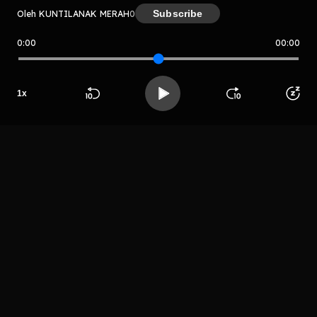
Subscribe
Oleh KUNTILANAK MERAH
0
0:00
00:00
KUNTILANAK MERAH
Host
1
x
Sekte Malam
Jumat
Beranda
Cari
Buka App
Koleksimu
Profil
LIHAT EPISODE LAIN