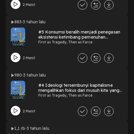
2 Menit
883
3 tahun lalu
#5 Konsumsi beralih menjadi penegasan
eksistensi ketimbang pemenuhan
kebutuhan.
First as Tragedy, Then as Farce
2 Menit
980
3 tahun lalu
#4 Ideologi tersembunyi kapitalisme
mengalihkan fokus dari musuh kita yang
sebenarnya.
First as Tragedy, Then as Farce
2 Menit
1,1 rb
3 tahun lalu