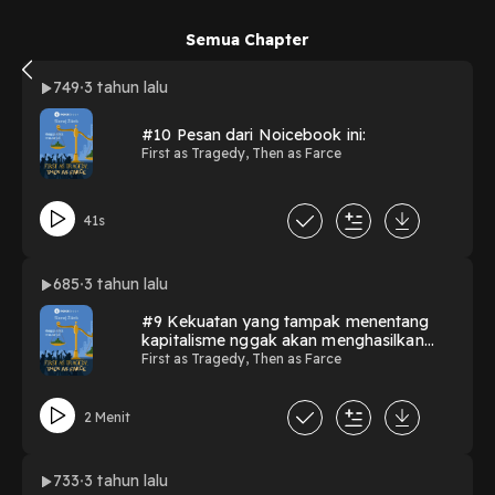
Semua Chapter
749
3 tahun lalu
#10 Pesan dari Noicebook ini:
First as Tragedy, Then as Farce
41s
685
3 tahun lalu
#9 Kekuatan yang tampak menentang
kapitalisme nggak akan menghasilkan
masyarakat egaliter.
First as Tragedy, Then as Farce
2 Menit
733
3 tahun lalu