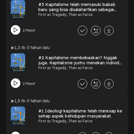
#3 Kapitalisme telah memasuki babak
baru yang bisa disalahartikan sebagai
egalitarian.
First as Tragedy, Then as Farce
2 Menit
1,3 rb
3 tahun lalu
#2 Kapitalisme membebaskan? Nggak
juga. Kapitalisme justru menekan individu
kita yang sebenarnya.
First as Tragedy, Then as Farce
2 Menit
1,5 rb
3 tahun lalu
#1 Ideologi kapitalisme telah meresap ke
setiap aspek kehidupan masyarakat.
First as Tragedy, Then as Farce