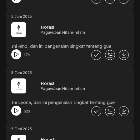
pasti bisa denger betapa bodor keluarga kita. Salah satu
alasan kenapa kita nge-podcast, karena kita suka
ngobrol kayak di lapo dan mendadak topinya jadi
5 Juni 2023
berbobot, dari hal random sampai deep talk antar
sepupu. Walaupun tim ini belum lengkap karena
Horas!
kesibukan masing-masing. Hal menarik untuk di dengar
Paguyuban Hitam-hitam
dan bisa jadi motivasi yang baik untuk kamu yang
relate hahahaha.
Ini Rino, dan ini pengenalan singkat tentang gue
17s
5 Juni 2023
Horas!
Paguyuban Hitam-hitam
Ini Lyona, dan ini pengenalan singkat tentang gue
32s
5 Juni 2023
Horas!