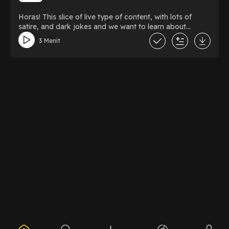
Hopefully ini bisa menjadi gambaran awal tentang
paguyuban hitam-hitam Stay tuned! Thank you buat
Horas! This slice of live type of content, with lots of
epidemic sound, dan podcast platform ini!
satire, and dark jokes and we want to learn about
ourselves as a Bataknese better.
3 Menit