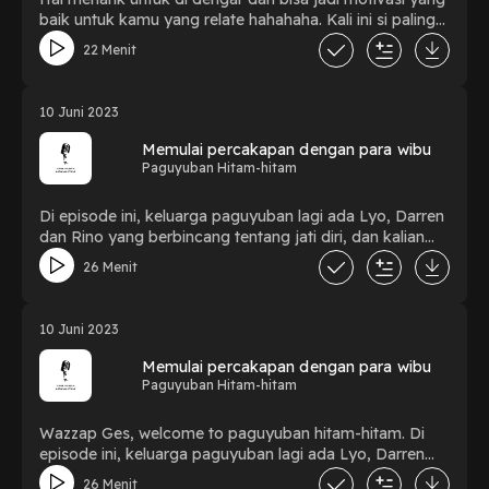
baik untuk kamu yang relate hahahaha. Kali ini si paling
sehat membagikan kiat-kiat untuk para sepupunya biar
22 Menit
makin sehat
10 Juni 2023
Memulai percakapan dengan para wibu
Paguyuban Hitam-hitam
Di episode ini, keluarga paguyuban lagi ada Lyo, Darren
dan Rino yang berbincang tentang jati diri, dan kalian
pasti bisa denger betapa bodor keluarga kita. Wibu dan
26 Menit
berusaha menjadi sehat
10 Juni 2023
Memulai percakapan dengan para wibu
Paguyuban Hitam-hitam
Wazzap Ges, welcome to paguyuban hitam-hitam. Di
episode ini, keluarga paguyuban lagi ada Lyo, Darren
dan Rino yang berbincang tentang jati diri, dan kalian
26 Menit