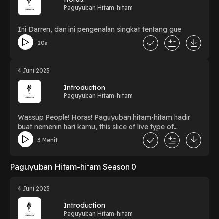
Paguyuban Hitam-hitam
Ini Darren, dan ini pengenalan singkat tentang gue
20s
4 Juni 2023
Introduction
Paguyuban Hitam-hitam
Wassup People! Horas! Paguyuban hitam-hitam hadir
buat nemenin hari kamu, this slice of live type of
content, with lots of satire, and dark jokes and we want
3 Menit
to learn about ourselves as a bataknese better. In this
modern life, harapan kita tidak hanya tentang hiburan
dari cerita-cerita warung kopi kita, tapi kalian bisa
Paguyuban Hitam-hitam Season 0
memahami lebih lagi tentang identitas kami penghibur
kalian, sebagai orang batak. There's a lot of things
4 Juni 2023
mungkin yang kita ceritain ngak batak-batak banget,
tapi our vision mau ngasih gambaran lebih kenapa sih
Introduction
orang batak tuh begini, kenapa orang batak begitu.
Paguyuban Hitam-hitam