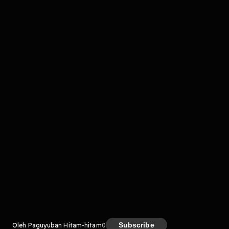
Komentar
komentar belum bisa dimuat. Coba refresh halaman
atau periksa koneksi internet kamu.
Kreator
Subscribe
Oleh Paguyuban Hitam-hitam
0