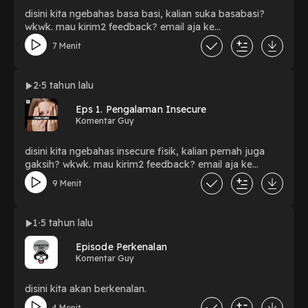
disini kita ngebahas basa basi, kalian suka basabasi?
wkwk. mau kirim2 feedback? email aja ke
romariotobing95@gmail.com
7 Menit
2
5 tahun lalu
Eps 1. Pengalaman Insecure
Komentar Guy
disini kita ngebahas insecure fisik, kalian pernah juga
gaksih? wkwk. mau kirim2 feedback? email aja ke
romariotobing95@gmail.com
9 Menit
1
5 tahun lalu
Episode Perkenalan
Komentar Guy
disini kita akan berkenalan.
4 Menit