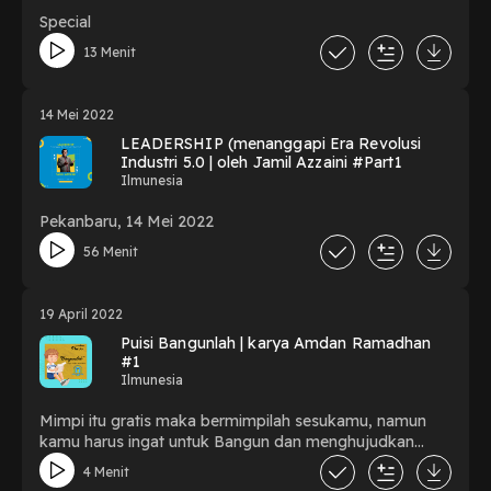
Special
13 Menit
14 Mei 2022
LEADERSHIP (menanggapi Era Revolusi
Industri 5.0 | oleh Jamil Azzaini #Part1
Ilmunesia
Pekanbaru, 14 Mei 2022
56 Menit
19 April 2022
Puisi Bangunlah | karya Amdan Ramadhan
#1
Ilmunesia
Mimpi itu gratis maka bermimpilah sesukamu, namun
kamu harus ingat untuk Bangun dan menghujudkan
Mimpimu. Link Text Puisi bisa dilihat disini
4 Menit
https://lukisankata2.blogspot.com/2019/01/bangunlah-