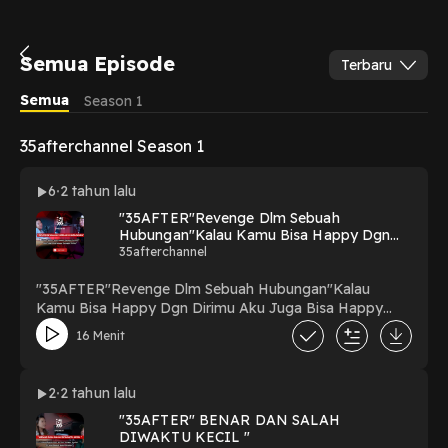
Semua Episode
Terbaru
Semua
Season 1
35afterchannel Season 1
6
2 tahun lalu
"35AFTER"Revenge Dlm Sebuah
Hubungan"Kalau Kamu Bisa Happy Dgn
Dirimu Aku Juga Bisa Happy Dgn Diriku"
35afterchannel
"35AFTER"Revenge Dlm Sebuah Hubungan"Kalau
Kamu Bisa Happy Dgn Dirimu Aku Juga Bisa Happy
Dgn Diriku".Follow intagram : @35afterchannelFollow
16 Menit
tiktok : @35afterchanel.Link YouTube :
https://youtu.be/ThqpBXD6jfs. #podcast #podcasting
#podcastersofinstagram #podcasts #spotify
2
2 tahun lalu
#podcastlife #podcaster#music #youtube #radio
"35AFTER" BENAR DAN SALAH
#applepodcasts #love #podcasters#podcastshow
DIWAKTU KECIL "
#itunes #spotifypodcast #newpodcast #interview