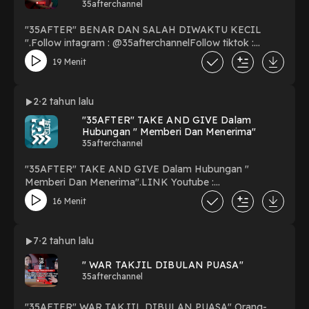
35afterchannel
#entrepreneur#motivation #applepodcast #s
#radioshow #art #dj #newepisode#soundcloud
"35AFTER" BENAR DAN SALAH DIWAKTU KECIL
#instagram #viral #tranding #viralvideo #fyp #fypシ
".Follow intagram : @35afterchannelFollow tiktok :
#fypシ゚viral
@35afterchanel.Link ytb
19 Menit
:https://youtu.be/Yx5tkaWvsZg. #podcast
#podcasting #podcastersofinstagram #podcasts
#spotify #podcastlife #podcaster#music #youtube
2
2 tahun lalu
#radio #applepodcasts #love
"35AFTER" TAKE AND GIVE Dalam
#podcasters#podcastshow #itunes #spotifypodcast
Hubungan " Memberi Dan Menerima"
#newpodcast #interview #entrepreneur#motivation
35afterchannel
#applepodcast #s #radioshow #art #dj
#newepisode#soundcloud #instagram #viral #tranding
"35AFTER" TAKE AND GIVE Dalam Hubungan "
#viralvideo #fyp #fypシ #fypシ゚viral
Memberi Dan Menerima".LINK Youtube :
⁠https://youtu.be/GXPeCzp6Q5c⁠.Follow intagram :
16 Menit
@35afterchannelFollow tiktok : @35afterchanel..
#podcast #podcasting #podcastersofinstagram
#podcasts #spotify #podcastlife #podcaster#music
7
2 tahun lalu
#youtube #radio #applepodcasts #love
#podcasters#podcastshow #itunes #spotifypodcast
" WAR TAKJIL DIBULAN PUASA"
#newpodcast #interview #entrepreneur#motivation
35afterchannel
#applepodcast #s #radioshow #art #dj
#newepisode#soundcloud #instagram #viral #tranding
"35AFTER" WAR TAKJIL DIBULAN PUASA" Orang-