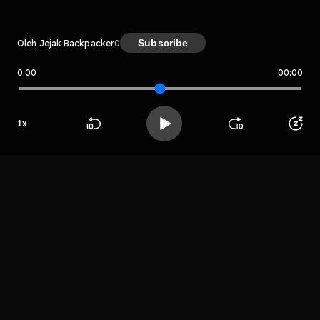
Subscribe
Oleh Jejak Backpacker
0
0:00
00:00
Jejak Backpacker
Host
1
x
Jejak
Beranda
Cari
Buka App
Koleksimu
Profil
Backpacker
LIHAT EPISODE LAIN