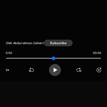
komentar belum bisa dimuat. Coba refresh halaman
atau periksa koneksi internet kamu.
Subscribe
Oleh Abdurrahman Zahier
0
0:00
00:00
Abdurrahman Zahier
LIHAT EPISODE LAIN
1
x
Beranda
Cari
Buka App
Koleksimu
Profil