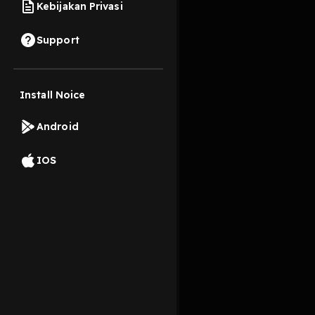
Kebijakan Privasi
13 September 2022
Support
S04E03 : Perbedaan t
Install Noice
Read More
Android
Comedy Interviews
IOS