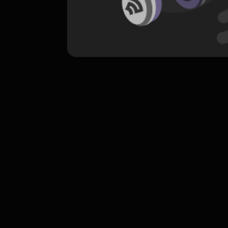
komentar belum bisa dimuat. Coba refr
atau periksa koneksi internet k