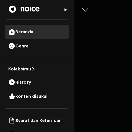
Beranda
Genre
Tongkro
Koleksimu
(Salma)
History
56 Menit
Play
Konten disukai
Syarat dan Ketentuan