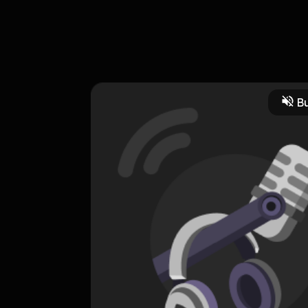
ongkrongan cewe ama cowo lumayan beda lah... cerita bareng @salm
Bu
Komedi
CREATOR-RSS
MANTAP PODCAST
0 Subscribers