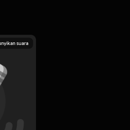
akitti jangan lupa follow ig kita di @mantap_podcast
nyikan suara
Subscribe