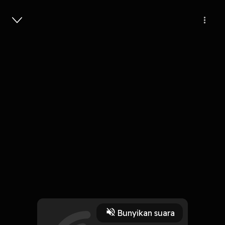
Masuk
4
3 tahun lalu
35 Menit
Panduan Seputar Pernikahan Sesi 31
Play
Bunyikan suara
17 November 2022