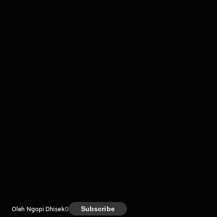
komentar belum bisa dimuat. Coba refresh halaman
atau periksa koneksi internet kamu.
Kreator
Subscribe
Oleh Ngopi Dhisek
0