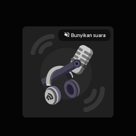
Ganggu wong turu ae kon le le! Mene neq wes gede ngopio
ben santuy le!
Read More
Bunyikan suara
Improvisasi
Komedi
CREATOR-RSS
Ngopi Dhisek
Subscribe
0 Subscribers
Komentar