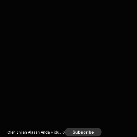
komentar belum bisa dimuat. Coba refresh halaman
atau periksa koneksi internet kamu.
Kreator
Subscribe
Oleh Inilah Alasan Anda Hidup, Lebih Dari Sekedar Hidup!
0