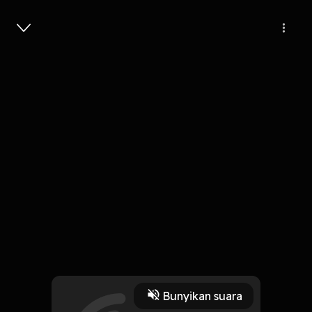
Masuk
Episode 10
1 Jam, 4 Menit
Play
Bunyikan suara
11 Februari 2020