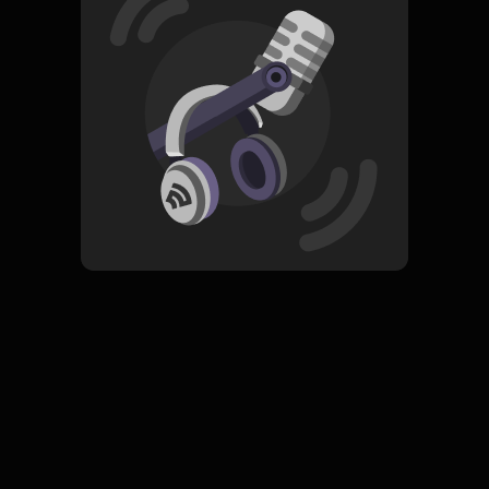
Minus 50 Derajat, Banjir, Museum, Perang Dunia Ketiga.
Read More
Berita Hiburan
Komedi
EXCLUSIVE
Podcast Seminggu
Subscribe
0 Subscribers
Komentar