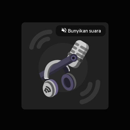
holaaa
Read More
Bunyikan suara
Fiksi
Fiksi Komedi
CREATOR-RSS
Resah Hati
Subscribe
0 Subscribers
Komentar