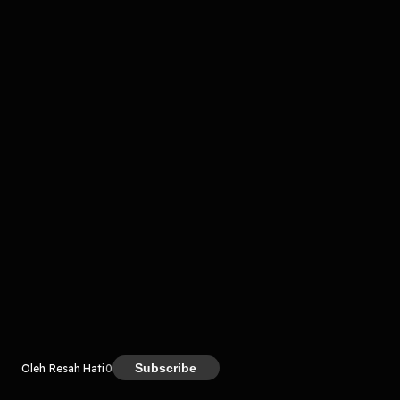
komentar belum bisa dimuat. Coba refresh halaman
atau periksa koneksi internet kamu.
Kreator
Subscribe
Oleh Resah Hati
0