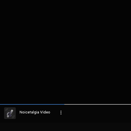
komentar belum bisa dimuat. Coba refr
atau periksa koneksi internet k
LIHAT EPISODE LAIN
Noicetalgia Video