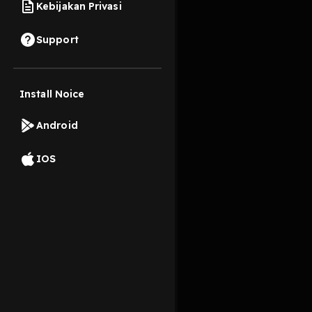
Kebijakan Privasi
18 Mei 2023
Support
Lika-liku perjalanan 
Dengerin versi audio
Install Noice
Read More
Android
Komedi
IOS