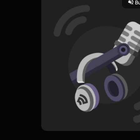
Bu
karir seorang Jeremy Teti, bermula dari ikut audisi model hingga akh
 selengkapnya di
sini
.
ORIGINAL
Noicetalgia Video
0 Subscribers