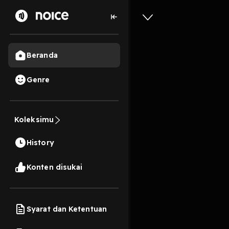
Beranda
Genre
Jeremy
Koleksimu
8 Menit
History
Play
Konten disukai
Syarat dan Ketentuan