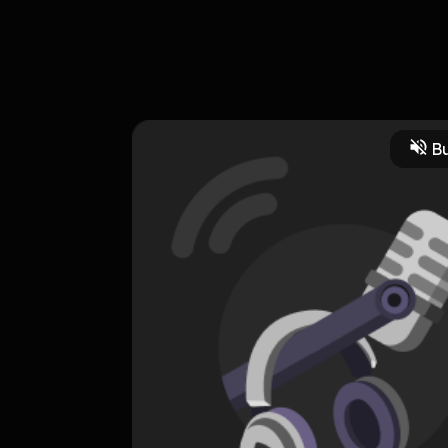
!!! kangen sama paranoid days? kabar baik nih kita baru saja melu
Bu
Komedi
CREATOR-RSS
Paranoid Days
0 Subscribers