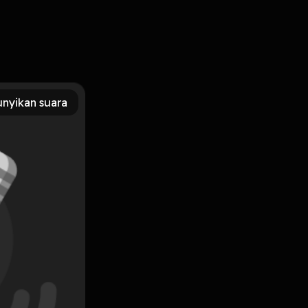
ncurkan episode baru, selamat menikmati!
nyikan suara
Subscribe