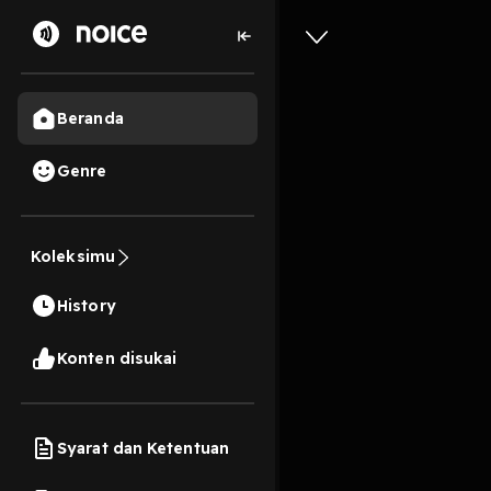
Beranda
Genre
Nostalgi
Koleksimu
34 Menit
History
Play
Konten disukai
Syarat dan Ketentuan