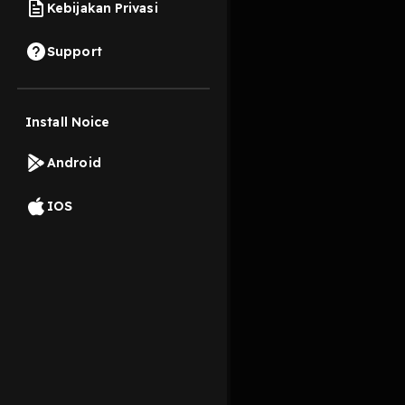
Kebijakan Privasi
24 Oktober 2021
Support
Haiii teman pendengar
Install Noice
Read More
Android
Comedy Interviews
IOS