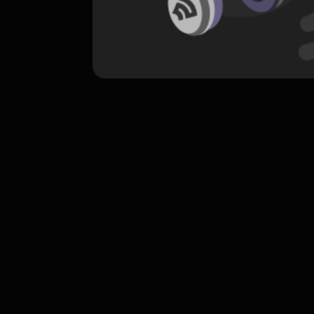
komentar belum bisa dimuat. Coba refr
atau periksa koneksi internet k