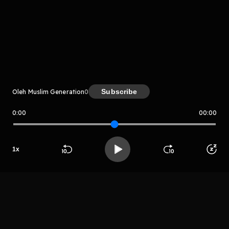
komentar belum bisa dimuat. Coba refresh halaman
atau periksa koneksi internet kamu.
Subscribe
Oleh Muslim Generation
0
0:00
00:00
Muslim Generation
LIHAT EPISODE LAIN
1
x
Beranda
Cari
Buka App
Koleksimu
Profil