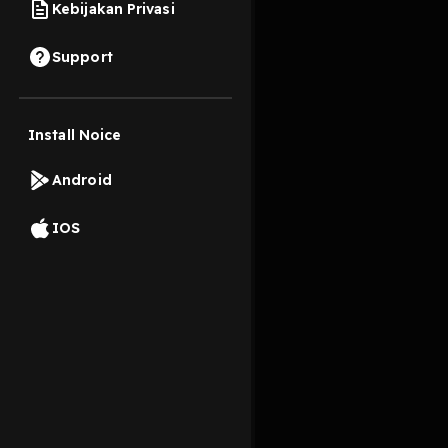
Kebijakan Privasi
26 April 2026
Support
Meninjau ulang pemah
Install Noice
Read More
Android
Kristiani
Agama dan 
IOS