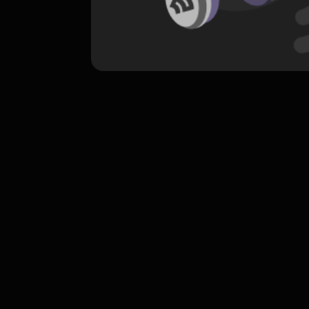
komentar belum bisa dimuat. Coba refr
atau periksa koneksi internet k