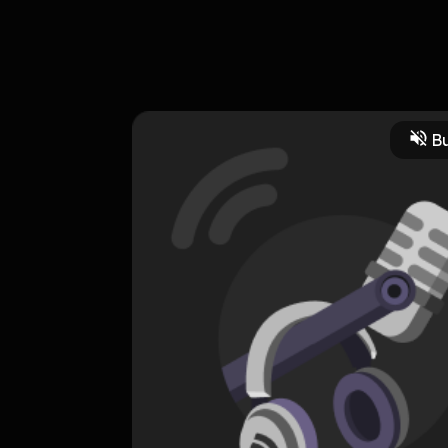
aman kita tentang Kristus.
Bu
Spiritual
CREATOR-RSS
REFORMING LIFE
0 Subscribers