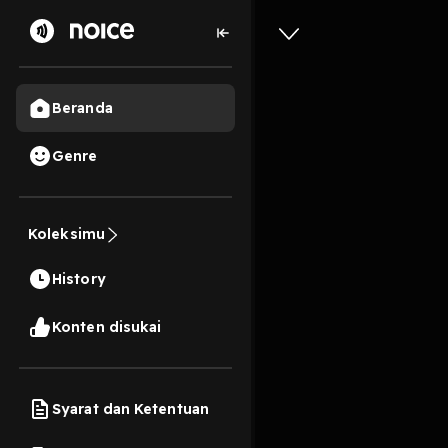
Beranda
Genre
Question
Koleksimu
1 Jam, 38 Menit
History
Play
Konten disukai
Syarat dan Ketentuan