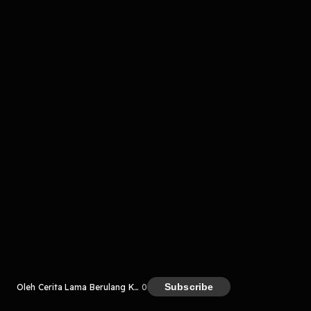
komentar belum bisa dimuat. Coba refresh halaman
atau periksa koneksi internet kamu.
Kreator
Subscribe
Oleh Cerita Lama Berulang Kembali (CLBK)
0