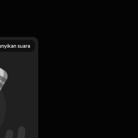
baik memandikan bayimu yang baru itu.
nyikan suara
Subscribe