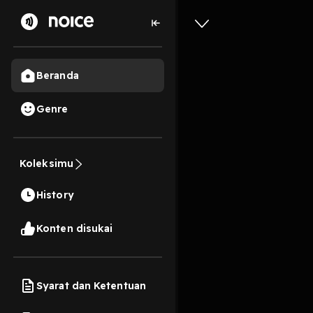
Beranda
Genre
Episode 
Koleksimu
Baru
History
34 Menit
Play
Konten disukai
Syarat dan Ketentuan