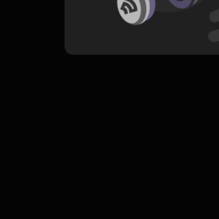
komentar belum bisa dimuat. Coba refr
atau periksa koneksi internet k