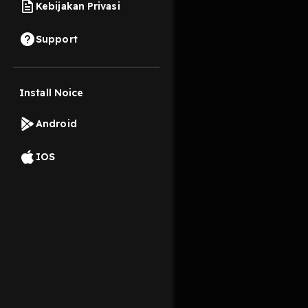
Kebijakan Privasi
18 Juni 2023
Support
Setelah melalui rise
Install Noice
Read More
Android
Komedi
IOS