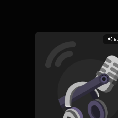
t yang panjang, tim cewok akhirnya berhasil menemukan formula ter
Bu
CREATOR-RSS
Cerita Wong Kabupaten
0 Subscribers