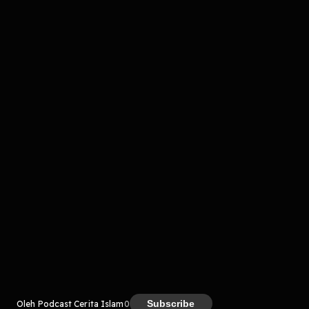
Komentar
komentar belum bisa dimuat. Coba refresh halaman
atau periksa koneksi internet kamu.
Kreator
Subscribe
Oleh Podcast Cerita Islam
0