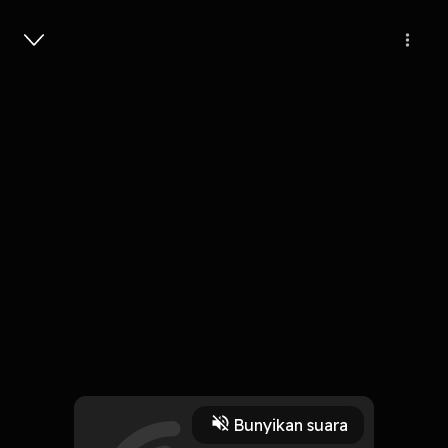
Masuk
Episode 12
1 Jam, 25 Menit
Play
Bunyikan suara
27 Februari 2020