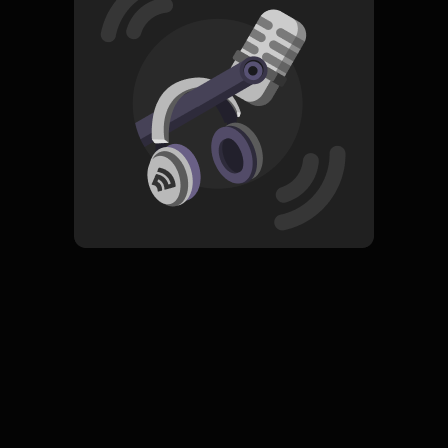
Helmi Yahya, Keris, Hogwarts, Stock Opname, Tenga,
Kerajaan.
Read More
Komedi
EXCLUSIVE
Podcast Seminggu
Subscribe
0 Subscribers
Komentar