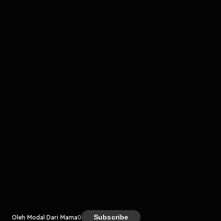
Komentar
komentar belum bisa dimuat. Coba refresh halaman
atau periksa koneksi internet kamu.
Kreator
Subscribe
Oleh Modal Dari Mama
0