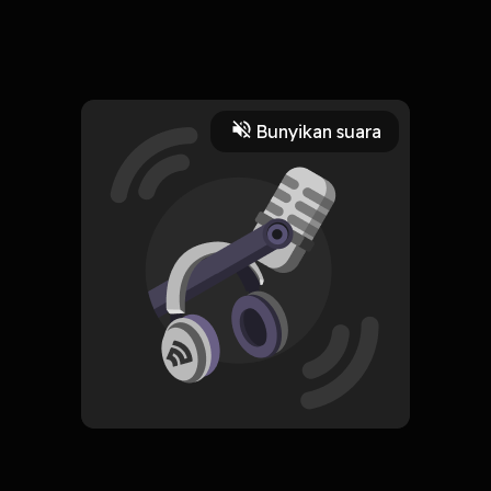
8 November 2024
sebuah pertanyaan dan sebuah keyakinan tiak berdasar
wkwkwkwkwk
Read More
Bunyikan suara
Masyarakat dan Budaya
CREATOR-RSS
Modal Dari Mama
Subscribe
0 Subscribers