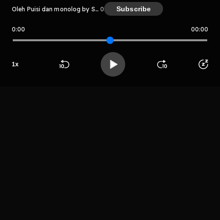
Subscribe
Oleh Puisi dan monolog by Suarakan Kata
0
0:00
00:00
Puisi dan monolog by Suarakan K
ata
Host
1
x
Suarakan Kata
Beranda
Cari
Buka App
Koleksimu
Profil
LIHAT EPISODE LAIN