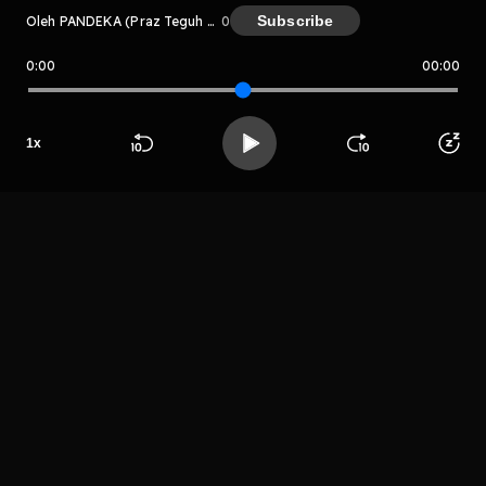
Subscribe
Oleh PANDEKA (Praz Teguh & Rin Hermana)
0
0:00
00:00
PANDEKA (Praz Teguh & Rin Herm
ana)
Host
Host
Host
1
x
Rin Hermana
Noice Studios
Teguh Prasetyo
Beranda
Cari
Buka App
Koleksimu
Profil
LIHAT EPISODE LAIN