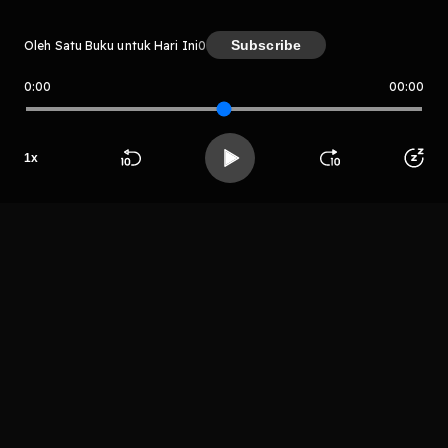
Subscribe
Oleh Satu Buku untuk Hari Ini
0
0:00
00:00
Satu Buku untuk Hari Ini
Host
1
x
DN
Beranda
Cari
Buka App
Koleksimu
Profil
Wahyuningsih
LIHAT EPISODE LAIN