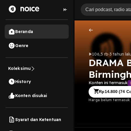
Beranda
Genre
106,5 rb
3 tahun lal
DRAMA B
Koleksimu
Birmingh
History
Konten ini termasuk
Rp
14.800
(
74
Co
Konten disukai
Harga belum termasuk b
Syarat dan Ketentuan