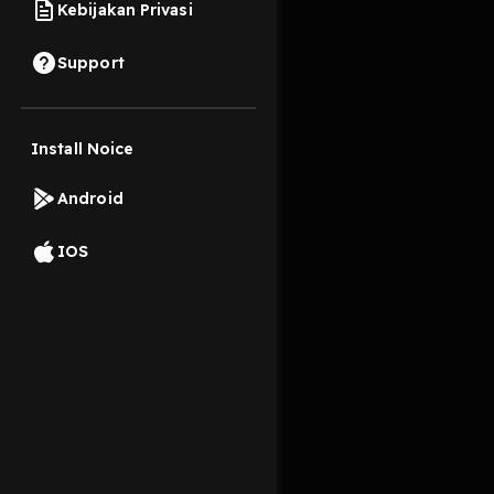
Kebijakan Privasi
3 Mei 2026
Support
#𝟔𝟎【從心開始】時時刻
號：0680180 0696415 Su
Install Noice
https://open.firsto
Read More
Android
TV & Film
Agama dan
IOS