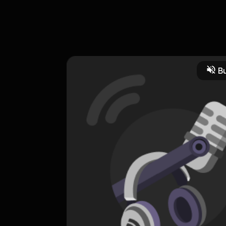
刻｜𝑻𝒉𝒆 𝑯𝒐𝒖𝒓𝒔．電影 維吉尼亞·吳爾芙（Virginia Wool
pport this show: https://clvutv4tg000w01uebph6c561.firstory.io
ry.me/user/clvutv4tg000w01uebph6c561/comments Powered by First
Bu
 Spiritual
Spiritualitas
Masyarakat dan Budaya
Masyarakat dan Bu
CREATOR-RSS
從心開始
0 Subscribers