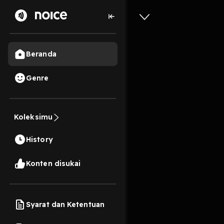
Beranda
Genre
#𝟔𝟎【從心
Koleksimu
5 Menit
History
Play
Konten disukai
Syarat dan Ketentuan