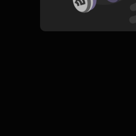
komentar belum bisa dimuat. Coba refr
atau periksa koneksi internet k