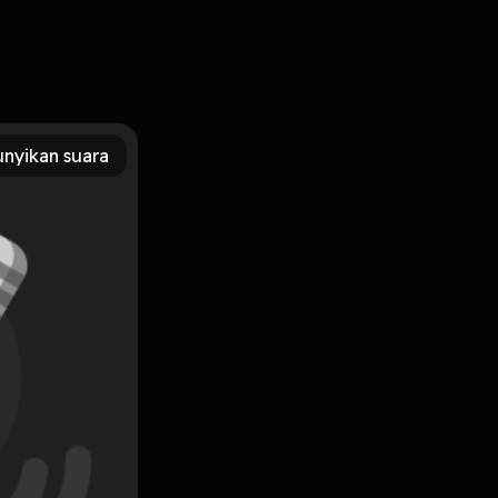
f）的文字 作者、導演、作曲家的分享 提問與反思 銀行代號：永豐（807） 帳
/join Leave a comment and share your thoughts:
ory Hosting
nyikan suara
daya
Filosofi
Jurnal Pribadi
Ulasan Film
Subscribe