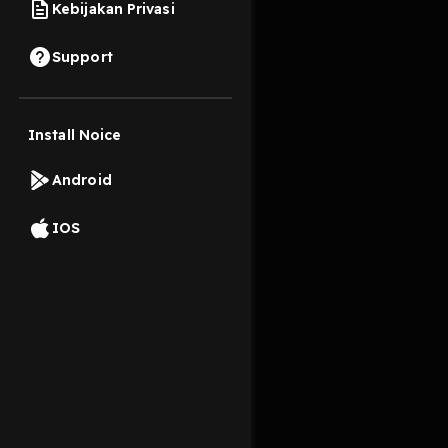
Kebijakan Privasi
16 November 2022
Support
Cek sound
Install Noice
Read More
Android
Sejarah
IOS