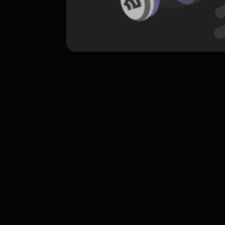
komentar belum bisa dimuat. Coba refr
atau periksa koneksi internet k