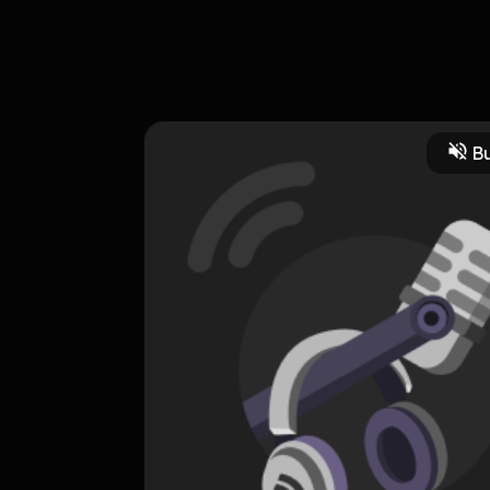
Bu
CREATOR-RSS
Checking
0 Subscribers