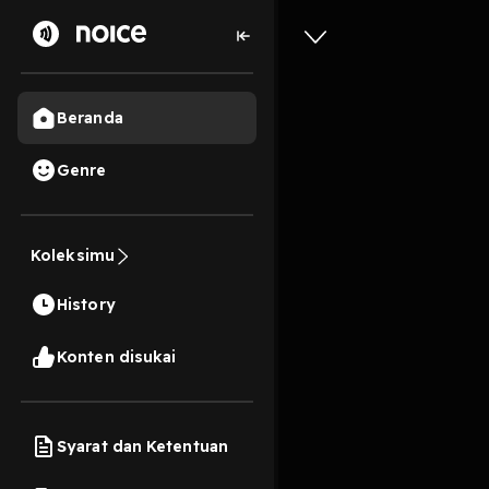
Beranda
Genre
Test
Koleksimu
5s
History
Play
Konten disukai
Syarat dan Ketentuan