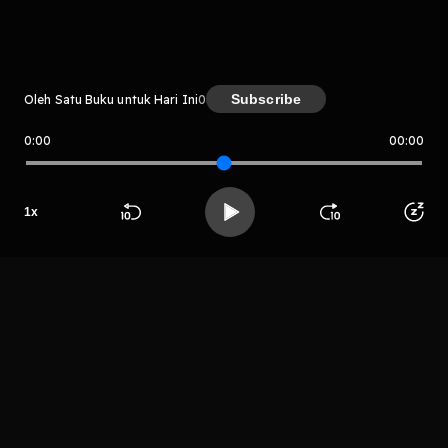
Kreator
Subscribe
Oleh Satu Buku untuk Hari Ini
0
0:00
00:00
Satu Buku untuk Hari Ini
1
x
Host
Beranda
Cari
Buka App
Koleksimu
Profil
DN
Wahyuningsih
LIHAT EPISODE LAIN