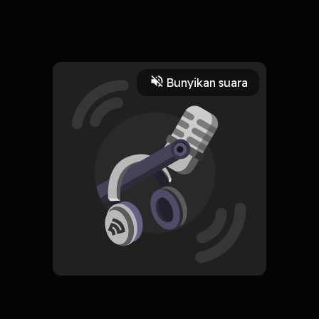
S04E02 : Cerita & tips @rrandywp pas sebelum dan sesudah
nikah nih ges ! jangan lupa follow ig kita di
@mantap_podcast
Read More
Bunyikan suara
Comedy Interviews
Komedi
CREATOR-RSS
MANTAP PODCAST
Subscribe
0 Subscribers
Komentar