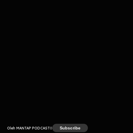
komentar belum bisa dimuat. Coba refresh halaman
atau periksa koneksi internet kamu.
Kreator
Subscribe
Oleh MANTAP PODCAST
0