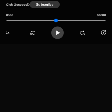
Subscribe
Oleh Genopod
0
0:00
00:00
Genopod
Host
1
x
Genovesse.id
Beranda
Cari
Buka App
Koleksimu
Profil
LIHAT EPISODE LAIN