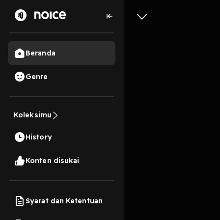
Beranda
Genre
EP29 
Koleksimu
42 Menit
History
Play
Konten disukai
Syarat dan Ketentuan