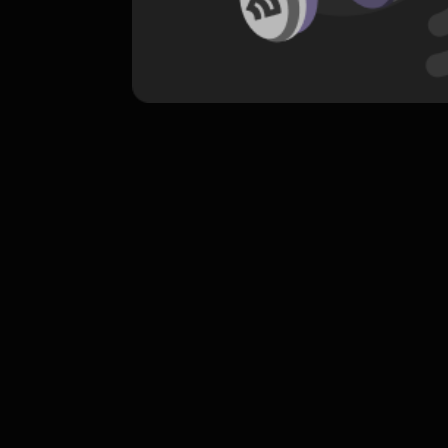
komentar belum bisa dimuat. Coba refr
atau periksa koneksi internet k