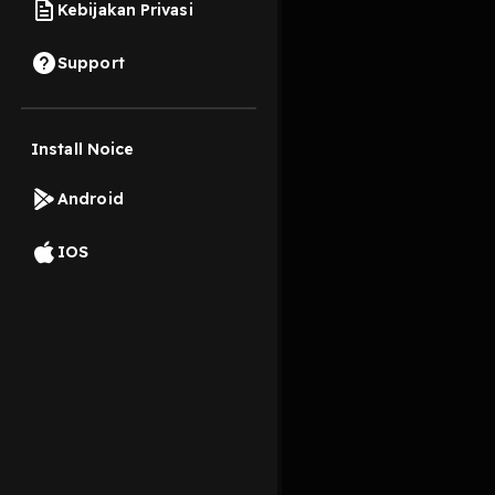
Kebijakan Privasi
9 Juni 2024
Support
錄音時間：2024-5-30 
https://open.firsto
Install Noice
Read More
Android
Comedy Interviews
IOS