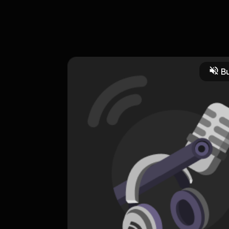
小額贊助支持本節目： https://open.firstory.me/user/clg9786r
ry.me/user/clg9786ry01ai01w6c02ibxyw/comments Powered by First
Bu
Jurnal Pribadi
Komedi
Seni
Masyarakat dan Budaya
Seni Pentas
CREATOR-RSS
鏞正的平行宇宙
0 Subscribers