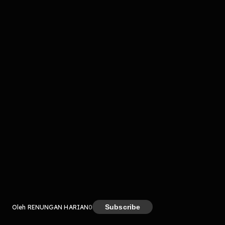
komentar belum bisa dimuat. Coba refresh halaman
atau periksa koneksi internet kamu.
Kreator
Subscribe
Oleh RENUNGAN HARIAN
0