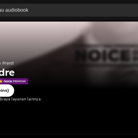
6 Menit
adre
ins)
iaya layanan lainnya.