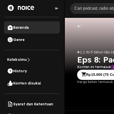
Beranda
Genre
1,1 rb
5 tahun lalu
1
Eps 8: P
Koleksimu
Konten ini termasuk
History
Rp
15.000
(
75
Co
Harga belum termasuk b
Konten disukai
Syarat dan Ketentuan