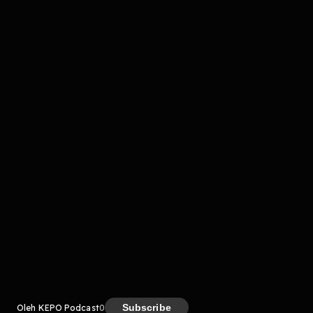
Komentar
komentar belum bisa dimuat. Coba refresh halaman
atau periksa koneksi internet kamu.
Kreator
Subscribe
Oleh KEPO Podcast
0