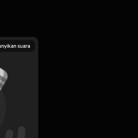
get, ya tentang wafatnya lord rangga sasana petinggi sunda
Aamiin
nyikan suara
Subscribe