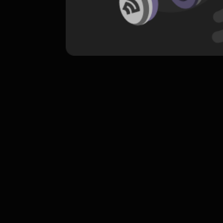
komentar belum bisa dimuat. Coba refr
atau periksa koneksi internet k