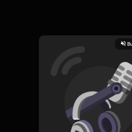
gan kawan untuk bercerita mengenai hal yang baru saja buat kita ka
ita kirimkan alfatihah untuk almarhum semoga diterima di sisiNYA. 
Bu
CREATOR-RSS
RGR
0 Subscribers