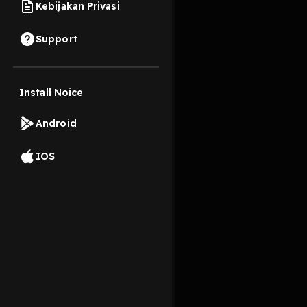
Kebijakan Privasi
12 Desember 2022
Support
Kali ini saya kedatan
empire. Ada baiknya k
Install Noice
Read More
Android
Improvisasi
Komedi
IOS