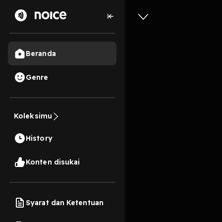
Beranda
Genre
Eps 7 - 
Alm. Lor
Koleksimu
Setungga
History
21 Menit
Konten disukai
Play
Syarat dan Ketentuan