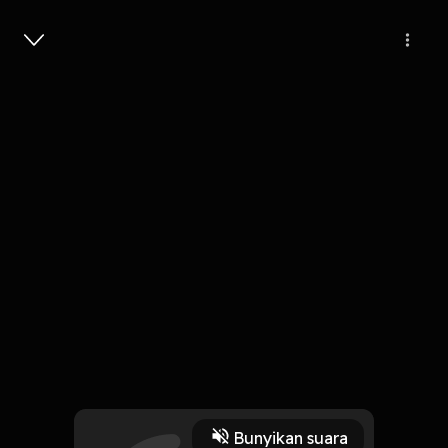
Masuk
Eps 1. Fomo boleh, tapi gobl*k
jangan!
40 Menit
Play
Bunyikan suara