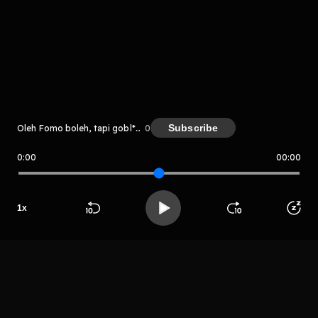
komentar belum bisa dimuat. Coba refresh halaman
atau periksa koneksi internet kamu.
Subscribe
Oleh Fomo boleh, tapi gobl*k jangan!
0
0:00
00:00
Fomo boleh, tapi gobl*k jangan!
LIHAT EPISODE LAIN
1
x
Beranda
Cari
Buka App
Koleksimu
Profil