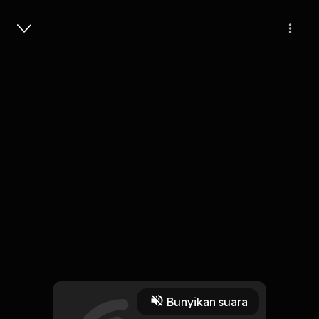
Masuk
19
1 tahun lalu
6 Menit
"YANG TIDAK BERDOSA"
Play
Bunyikan suara
23 Desember 2024