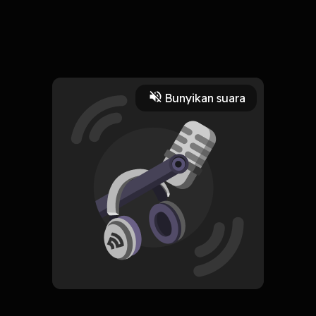
7 Maret 2023
Ngebahas jaranan ambek tri mardiyanto
Read More
Bunyikan suara
Komedi
CREATOR-RSS
RUMANGSAMU
Subscribe
0 Subscribers