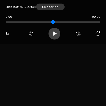
Subscribe
Oleh RUMANGSAMU
0
0:00
00:00
RUMANGSAMU
Host
Host
Yudho
Fachrul
1
x
Mujanarko
Rumanoff
Firmanda
Beranda
Cari
Buka App
Koleksimu
Profil
LIHAT EPISODE LAIN