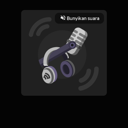
teknologi dan mengubah
kebiasaanmu.
3 Menit
Bunyikan suara
Play
9 Maret 2022
Read More
Pengembangan Diri
ORIGINAL
Simpan