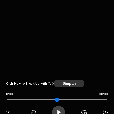
How to Break Up with Your
Phone
Komentar
Simpan
Oleh How to Break Up with Your Phone
0
komentar belum bisa dimuat. Coba refresh halaman
atau periksa koneksi internet kamu.
0:00
00:00
How to Break Up with Your Phone
1
x