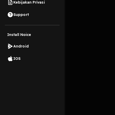
Kebijakan Privasi
22 Desember 2024
Support
Semua orang yang men
Install Noice
Read More
Android
Agama dan Spiritual
IOS