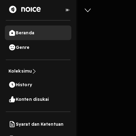
Beranda
Genre
3
1 tahun lalu
6 Men
Koleksimu
"JURUSE
History
Play
Konten disukai
Syarat dan Ketentuan