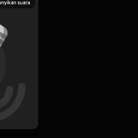
nyikan suara
enaran Injil serta kuasa penyelamatannya atas kehidupan.
Subscribe