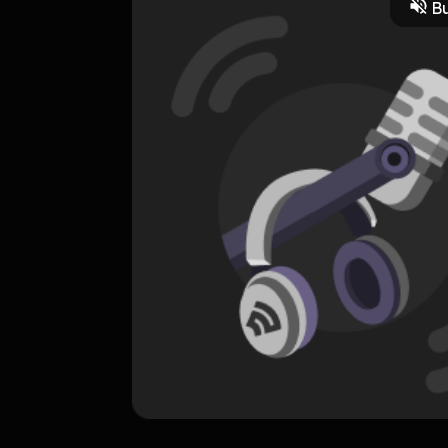
Bu
erima Kristus sebagai Juruselamat pribadi harus menunjukkan keb
Kristiani
RSS
AWR - Renungan Harian
0 Subscribers