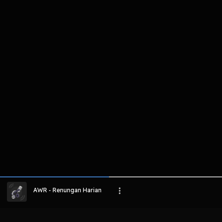
komentar belum bisa dimuat. Coba refr
atau periksa koneksi internet k
LIHAT EPISODE LAIN
AWR - Renungan Harian