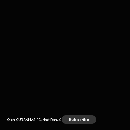
komentar belum bisa dimuat. Coba refresh halaman
atau periksa koneksi internet kamu.
Kreator
Subscribe
Oleh CURANMAS "Curhat Random Masyarakat"
0