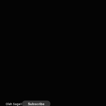
Komentar
komentar belum bisa dimuat. Coba refresh halaman
atau periksa koneksi internet kamu.
Kreator
Subscribe
Oleh Saga
0