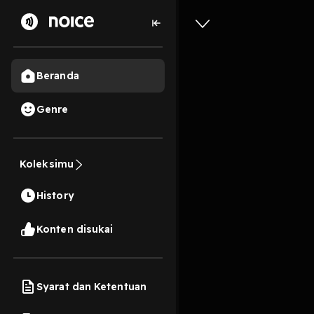
Beranda
Genre
Rapuh
Koleksimu
4 Menit
History
Play
Konten disukai
Syarat dan Ketentuan