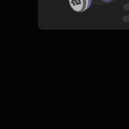
komentar belum bisa dimuat. Coba refr
atau periksa koneksi internet k