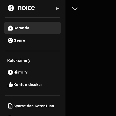
Beranda
Genre
Tips unt
mahasisw
Koleksimu
membang
History
3 Menit
Konten disukai
Play
Syarat dan Ketentuan