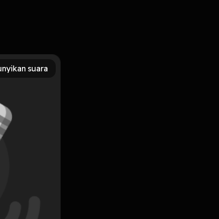
nyikan suara
tuk menyampaikan ide, mempengaruhi orang lain, dan
mpertahankan pendapat atau ide-ide yang didukung oleh
di Perencanaan Wilayah dan Kota ITERA.
nakan anggaran
Subscribe