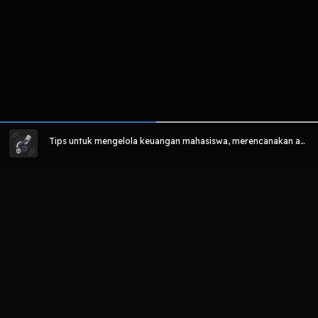
Tips untuk mengelola keuangan mahasiswa, merencanakan an
ggaran dan membangun kebiasaan keuangan yang baik
LIHAT EPISODE LAIN